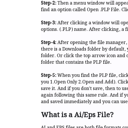
Step-2:
Then a menu window will appear i
find an option called Open .PLP File. Cli
Step-3:
After clicking a window will ope
options. (.PLP) name. After clicking, a f
Step-4:
After opening the file manager,
there is a Downloads folder by default, 
folder. Or click the top arrow icon and 
folder that contains the PLP file.
Step-5:
When you find the PLP file, click 
you 1.Open Only 2.Open and Add). Clickin
save it. And if you don't save, then to u
again following this same rule. And if y
and saved immediately and you can use i
What is a Ai/Eps File?
AI and EPS files are both file formats 